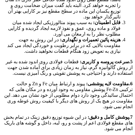
را تجربه خواهد کرد. البته باید گفت میزان ضخامت روی و
توزیع یکسان این ماده در سطح مقطع نیز بر کارایی بهتر آن
تاثیرگذار خواهد بود.
قابل اطمینان:
به سبب پیوند متالورژیکی ایجاد شده میان
فولاد و ماده روی، عمق و نفوذ لازمه ایجاد گردیده و کارایی
مطلوب نظر را به ارمغان می آورد.
هزینه پائین تعمیرات و نگهداری:
در این روش به جهت
مقاومت بالایی که در برابر رطوبت و خوردگی ایجاد می کند
نیازی به تعویض زود هنگام قطعات نخواهید داشت.
5.سرعت پروسه و کاربری:
قطعات فولادی روی اندود شده به غیر
از روش گالوانیزه گرم، نیاز به زمان زیادی برای آماده شدن جهت
استفاده دارند و احتیاجی به پوشش تقویتی و رنگ آمیزی نیست.
6.مقاومت لایه پوششی:
پیوند و ارتباط میان Fe و Zn و حالت
ترکیبی Fe-Zn پوشش مقاومی به وجود آورده و در مکان هایی که
احتمال سائیدگی وجود دارد دوام مطلوبی از خود نشان می دهد. این
مقاومت در هیچ یک از روش های دیگر با کیفیت روش غوطه وری
انجام نمی شود.
7.پوشش کامل و دقیق:
در این شیوه توزیع دقیق زینک در تمام بخش
های مقطع فولادی اعم از پشت و رو، لبه، داخل و گوشه های باریک
انجام می شود.