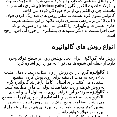
کاربردهای مختلفی که دارد بکار گرفته می شود. ماده زینک نسبت
به فولاد خاصیت الکترونگاتیو (electronegative) بیشتری داشته و به
واسطه جریان الکترونی از نرخ خوردگی فولاد می کاهد.
گالوانیزاسیون گرم نسبت به سایر روش های ضد زنگ کردن فولاد،
5 الی 10 برابر بازدهی بیشتری دارد. علاوه بر این مسئله، هزینه
جاری تعمیرات و نگهداری را کاهش می دهد و در صورت توانایی
فنی اجرا نسبت به دیگر شیوه های پیشگیری از خوردگی آهن، ارجح
است.
انواع روش های گالوانیزه
روش های گوناگونی برای ایجاد پوشش روی بر سطح فولاد وجود
دارد. از جمله این شیوه ها می توان به موارد زیر اشاره کرد:
گالوانیزه گرم:
در این روش از وان مذاب زینک با دمای مثبت
450 درجه به مدت 1دقیقه برای روی پوش کردن مقطع
استفاده می کنند. برای آشنایی کامل با فرایند گالوانیزه گرم
به روش غوطه وری، حتما مقاله لوله آب ما را مطالعه کنید.
گالوانیزه سرد:
در این فرایند، روی به محلول آبی و اسیدی
(الکترولیت) اضافه شده و با استفاده از اسپری آن را به مقطع
می پاشند. ضخامت ماده زینک در این روش نسبت به شیوه
پیشین کمتر بوده و طبعاً دوام پائین تری هم در برابر عوامل از
بین برنده فولاد خواهد داشت.
روی اندود مکانیکی:
این روش مختص قطعات کوچک و کم