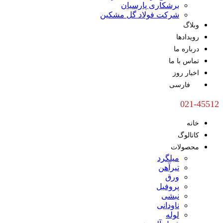
برشکاری پارسیان
شرکت فولاد گل مشکین
وبلاگ
رویدادها
درباره ما
تماس با ما
اخبار روز
فارسی
021-45512
خانه
کاتالوگ
محصولات
میلگرد
تیرآهن
ورق
پروفیل
نبشی
ناودانی
لوله