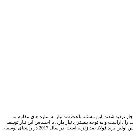
ر تردید شدند. این مسئله باعث شد نیاز به سازه های مقاوم به
ا داراست و به توجه بیشتری نیاز دارد. با احساس این نیاز توسط
شرکت Hyundai Steel، برند جدیدی با نشان تجاری H((CORE بعنوان زیرمجموعه هیوندایی استیل ایجاد شد. این اولین برند این شرکت و همچنین اولین برند فولاد ضد زلزله است. در سال 2017 در راستای توسعه