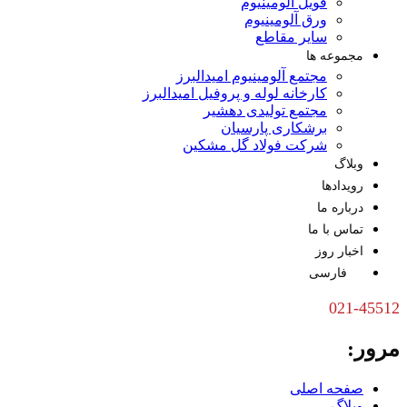
فویل آلومینیوم
ورق آلومینیوم
سایر مقاطع
مجموعه ها
مجتمع آلومینیوم امیدالبرز
کارخانه لوله و پروفیل امیدالبرز
مجتمع تولیدی دهشیر
برشکاری پارسیان
شرکت فولاد گل مشکین
وبلاگ
رویدادها
درباره ما
تماس با ما
اخبار روز
فارسی
021-45512
مرور:
صفحه اصلی
وبلاگ