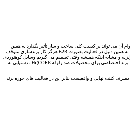
 آن می تواند بر کیفیت کلی ساخت و ساز تأثیر بگذارد به همین
دلیل سازمان ها و متخصصان و تولید کنندگان بزرگ در حوزه ساخت و ساز به خوبی متوجه اهمیت و کیفیت محصولات ضد زلزله می شوند و به همین دلیل در فعالیت بصورت B2B هرگز کار برندسازی متوقف
و عمومی برای محصولات ضد زلزله و مشابه اینکه همیشه وقتی تصمیم می گیریم وسایل کوهنوردی
بخریم به علامت Gore-tex بر روی چکمه های کوهنوردی یا لباس های اسکی توجه می کنیم طراحی و ایجاد شده است لذا هدف نهایی در ایجاد برند اختصاصی برای محصولات ضد زلزله H((CORE ، دستیابی به
نی و برج نشینی علاقه مند است و مصرف کننده نهایی و واقعیست بنابر این در فعالیت های حوزه برند