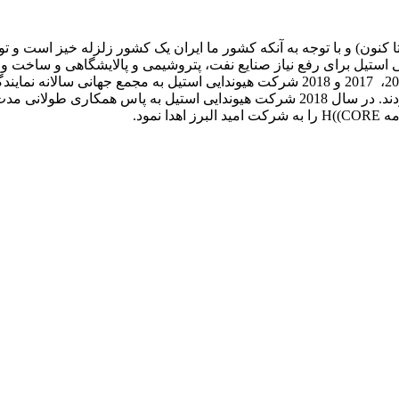
 از سالها همکاری با برند هیوندایی استیل (2004 تا کنون) و با توجه به آنکه کشور ما ایران یک ک
استیل برای رفع نیاز صنایع نفت، پتروشیمی و پالایشگاهی و ساخت و سا
های هاش ضد زلزله به بازار داخلی ایران نمود و در سالهای 2016، 2017 و 2018 شرکت هی
شرکت امید البرز جناب آقای محمد رستمی در این مجامع شرکت نمودند. در سال 2018 شرک