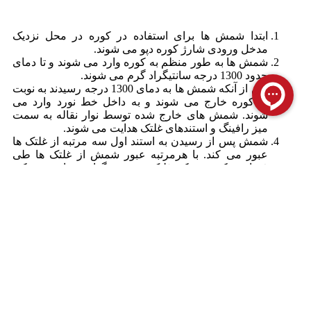
ابتدا شمش ها برای استفاده در کوره در محل نزدیک
مدخل ورودی شارژ کوره دپو می شوند.
شمش ها به طور منظم به کوره وارد می شوند و تا دمای
حدود 1300 درجه سانتیگراد گرم می شوند.
پس از آنکه شمش ها به دمای 1300 درجه رسیدند به نوبت
از کوره خارج می شوند و به داخل خط نورد وارد می
شوند. شمش های خارج شده توسط نوار نقاله به سمت
میز رافینگ و استندهای غلتک هدایت می شوند.
شمش پس از رسیدن به استند اول سه مرتبه از غلتک ها
عبور می کند. با هرمرتبه عبور شمش از غلتک ها طی
فشار و کششی که غلتک به نورد گداخته وارد می کند
شکل و طول شمش نورد شده تغییر می کند و تا حدودی
به شکل محصول نهایی نزدیک می شود.
پس از آنکه شمش از میز رافینگ و غلتک سه گانه نخست
عبور کرد به طور متوالی از شش استند عبور می کند تا به
شکل نهایی محصول میرسد.
شمش نورد شده که اکنون از نظر ظاهری شکل نهایی
خود را پیدا کرده است و طول آن به حدود 42 تا 48 رسیده
است، توسط نوار نقاله به سمت اره های برش هدایت می
شود. در این مرحله دمای تقریبی محصول نورد شده به
حدود 600 تا 700 درجه سانتیگراد کاهش یافته است.