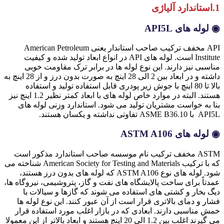
1.استاندارد آلیاژی
◉ لوله های API5L
API مخفف ترکیب صاحب استاندار یعنی American Petroleum
Institute است. لوله های API در انواع ابعاد تولید شده و کیفیت
مناسبی نیز دارند. این نوع لوله ها در برابر ترک مقاومت خوبی
داشته و در ابعاد بین 2 الی 28 اینچ به صورت بدون درز و از 28 اینچ به
بالا تا 80 اینچ با جوش زیر پودری قابل استفاده تولید و استفاده
هستند. البته در موارد خاص لوله های با ابعاد کمتر نظیر 1.2 اینچ نیز
بنا به خواست مشتریان تولید می شود. استاندارد وزنی لوله های
API5L با ASME B36.10 تفاوتی نداشته و یکسان هستند.
◉ لوله های ASTM A106
ASTM مخفف ترکیب نام موسسه صاحب استاندارد مذکور است
که با ترکیب American Society for Testing and Materials شناخته می
شود. لوله های نوع ASTM A106 که لوله های بدون درز هستند،
عمدتاً برای ساخت پالایشگاه های نفت و گاز، پتروشیمی، نیروگاه ها،
دیگ بخار و کشتی های استفاده می شوند که گازها و سیالات با
فشار و دمای بالاتری قرار است از آن عبور کنند. این نوع لوله ها
خمش مناسبی دارند. ابعادی که در بازار اغلب مورد استفاده قرار
می گیرند اغلب بین 1.2 الی 20 اینچ هستند و ابعاد بالاتر از این معمولا