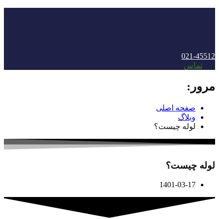
021-45512
منو
تماس
مرور:
صفحه اصلی
وبلاگ
لوله چیست؟
لوله چیست؟
1401-03-17