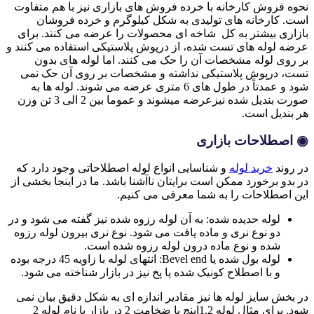
نحوه فروش کارخانه با خرده فروش های بازاری نیز با هم متفاوت
است. کارخانه های تولیدی به شکل کیلوگرم و خرده فروشان
بازاری بیشتر به کل شاخه ای محصولات را عرضه می کنند. برای
عرضه لوله های تست شده، از درپوش پلاستیکی استفاده می کنند و
بر روی لوله مشخصات آن را حک می کنند. اما لوله های بدون
تست، درپوش پلاستیکی نداشته و مشخصات بر روی آن حک نمی
شود و عمدتاً در طول های 6 متری عرضه می شوند. لوله ها به
صورت بندیل شده نیزعرضه میشوند و عموما بین 2 الی 3 تن وزن
هر بندیل است.
◉ اصطلاحات بازاری
در روند
خرید لوله
و شناسایی انواع لوله اصطلاحاتی وجود دارد که
در بدو برخورد ممکن است برایتان ناآشنا باشد. ما در اینجا بخشی از
این اصطلاحات را به شما معرفی می کنیم.
لوله حدیده شده: به آن لوله رزوه شده نیز گفته می شود و در
دو نوع نری و ماده یافت می شود. نوع نری بیرون لوله رزوه
شده و نوع ماده درون لوله رزوه شده است.
لوله بول شده یا Bevel end: انتهای لوله با زاویه 45 درجه بوده
و با اصطلاح کونیک شده یا پخ نیز در بازار شناخته می شود.
در بخش سایز لوله ها نیز مقادیر اندازه ای به شکل دقیق بیان نمی
شود. برای مثال لوله 1.2اینچ با ضخامت 2 در بازار با نام لوله 2