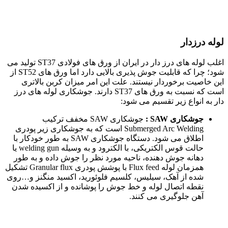
لوله درزدار
اغلب لوله های درز دار در ایران از ورق های فولادی ST37 تولید می
شود؛ چرا که قابلیت جوش پذیری بالایی دارد اما ورق های ST52 از
این خاصیت برخوردار نیستند. علت این امر میزان کربن بالاتری
است که نسبت به ورق های ST37 دارند. جوشکاری لوله های درز
دار به انواع زیر تقسیم می شود:
جوشکاری
SAW
:
جوشکاری SAW مخفف ترکیب
Submerged Arc Welding است که به جوشکاری زیر پودری
اطلاق می شود. دستگاه جوشکاری SAW به طور خودکار با
حالت قوس الکتریکی، با الکترود و به وسیله welding gun یا
دهانه جوش دهنده، ناحیه مورد نظر را جوش داده و به طور
همزمان لوله Flux feed با پوشش پودری Granular flux تشکیل
شده از آهک، سیلیس، کلسیم فلوئورید، اکسید منگنز و…روی
نقطه اتصال لوله و خط جوش را پوشانده و از اکسیده شدن
آهن جلوگیری می کنند.