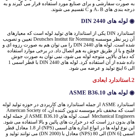
به صورت سفارشی و برای صنایع مورد استفاده قرار می گیرند و به
درجه بندی های A، B و C تقسیم می شوند.
◉ لوله های DIN 2440
استاندارد DIN یکی از استاندارد های تولید لوله است که معیارهای
آن زیر نظر موسسه Deutsches Institut für Normung تعیین و تصویب
شده است. لوله های DIN 2440 را می توان هم به صورت رزوه ای و
فلنج و یا از طریق جوش به هم اتصال داد. در برخی موارد استفاده
که دمای بالایی متوجه لوله می شود، نمی توان به صورت جوش
داده شده از آن استفاده کرد. لوله های DIN 2440 با قطر اسمی 1
الی 6 اینچ تولید و عرضه می شود.
2.استاندارد ابعادی
◉ لوله های ASME B36.10
استاندارد ASME از جمله استاندارد های کاربردی در حوزه تولید لوله
است که مخفف نام موسسه تدوین کننده آن، American Society of
Mechanical Engineers است. لوله های ASME B36.10 از جمله لوله
های بدون درز است که در حرارت های پائین و بالا استفاده می شود.
این نوع لوله ها در انواع اندازه های اسمی (NPS) از 1.8 معادل قطر
اسمی (ِDN 6) الی 80 (NPS) معادل با (DN 2000) می توانند تولید و