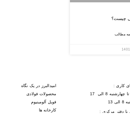
نی چیست؟
1401
ی کاری :
امیدالبرز در یک نگاه
چهارشنبه 8 الی 17
محصولات فولادی
الی 13
فویل آلومینیوم
کارخانه ها
با دفتر مرکزی :
نمایشگاه ها
45512 - 021
تماس با امیدالبرز