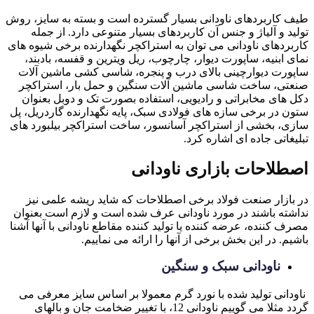
طیف کاربردهای ناودانی بسیار گسترده است و بسته به سایز، روش
تولید و آلیاژ و جنس آن کاربردهای بسیار متنوعی دارد. از جمله
کاربردهای ناودانی می توان به استراکچر نگهدارنده برخی شیوه های
نمای ابنیه، ساپورت دیوار، چارچوب، ریل ویترین و قفسه، بادبند،
ساپورت دیوارچینی بالای درب و پنجره، شاسی کشی ماشین آلات
صنعتی، ساخت شاسی ماشین آلات سنگین و حمل بار، استراکچر
دکل های مخابراتی و رادیویی، استفاده بصورت تک و دوبل بعنوان
ستون در برخی سازه های فولادی سبک، پایه نگهدارنده گاردریل، پل
سازی، بخشی از استراکچر آسانسور، ساخت استراکچر بیلبورد های
تبلیغاتی جاده ای اشاره کرد.
اصطلاحات بازاری ناودانی
در بازار صنعت فولاد برخی اصطلاحات که شاید ریشه علمی نیز
نداشته باشند در مورد ناودانی عرف شده است و لازم است بعنوان
مصرف کننده، عرضه کننده یا تولید کننده مقاطع ناودانی با آنها آشنا
باشیم. در این بخش برخی از آنها را ارائه می نماییم.
ناودانی سبک و سنگین
ناودانی تولید شده با نورد گرم معمولا بر اساس سایز معرفی می
گردد مثلا می گوییم ناودانی 12، با تغییر ضخامت جان و بالهای