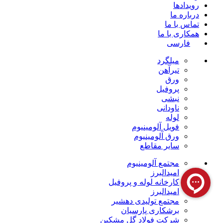
رویدادها
درباره ما
تماس با ما
همکاری با ما
فارسی
میلگرد
تیرآهن
ورق
پروفیل
نبشی
ناودانی
لوله
فویل آلومینیوم
ورق آلومینیوم
سایر مقاطع
مجتمع آلومینیوم
امیدالبرز
کارخانه لوله و پروفیل
امیدالبرز
مجتمع تولیدی دهشیر
برشکاری پارسیان
شرکت فولاد گل مشکین