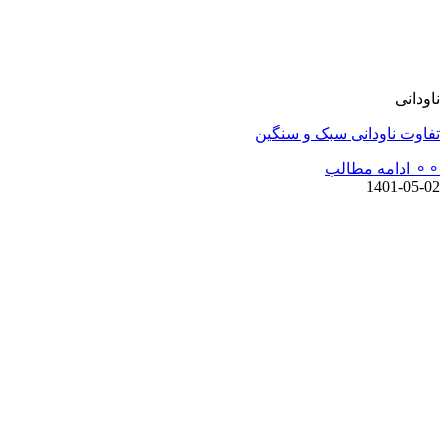
ناودانی
تفاوت ناودانی سبک و سنگین
⚬⚬ ادامه مطالب
1401-05-02