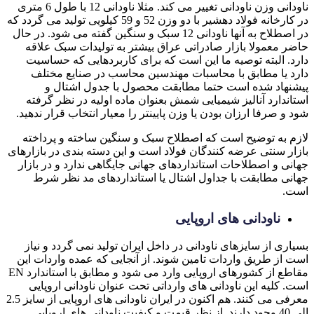
ناودانی وزن ناودانی تغییر می کند. مثلا ناودانی 12 با طول 6 متری
در کارخانه فولاد دهشیر با دو وزن 52 و 59 کیلویی تولید می گردد که
در اصطلاح به آنها ناودانی 12 سبک و سنگین گفته می شود. در حال
حاضر معمولا بازار صادراتی عراق بیشتر به تولیدات سبک علاقه
دارد. البته توصیه ما این است که برای کاربردهایی که حساسیت
دارد یا مطابق با محاسبات مهندسین محاسب در صنایع مختلف
پیشنهاد شده است حتما مطابقت محصول با جدول اشتال و
استاندارد آنالیز شیمیایی شمش بعنوان ماده اولیه در نظر گرفته
شود و صرفا ارزان بودن یا وزن پایینتر را معیار انتخاب قرار ندهید.
لازم به توضیح است که اصطلاح سبک و سنگین ساخته و پرداخته
بازار سنتی عرضه کنندگان فولاد است و این دسته بندی در بازارهای
جهانی و اصطلاحات استانداردهای جهانی جایگاهی ندارد و در بازار
جهانی مطابقت با جداول اشتال یا استانداردهای مد نظر شرط
است.
ناودانی های اروپایی
بسیاری از سایزهای ناودانی در داخل ایران تولید نمی گردد و نیاز
است از طریق واردات تامین شوند. از آنجایی که عمده واردات این
مقاطع از کشورهای اروپایی وارد می شود و مطابق با استاندارد EN
است. کلیه این ناودانی های وارداتی تحت عنوان ناودانی اروپایی
معرفی می کنند. هم اکنون در ایران ناودانی های اروپایی از سایز 2.5
الی 40 وجود دارند. از نظر قیمت و کیفیت ناودانی های اروپایی