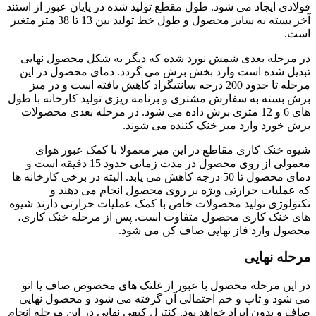
فولادی ایجاد می شود. طول مقطع تولید شده در پایان عبور از استند
آخر بسته به سایز محصول و طول خط تولید بین 13 تا 38 متر متغیر
است.
در مرحله بعدی شمش نورد شده که دیگر به شکل محصول نهایی
تبدیل شده است وارد بخش برش می گردد. دمای محصول در این
مرحله تا حدود 200 درجه سانتیگراد کاهش یافته است و در میز
برش بسته به سفارش مشتری و برنامه ریزی تولید کارخانه با طول
های 6 و 12 متری برش داده می شود. در مرحله بعدی محصولات
برش خورد وارد میز خنک کننده می شوند.
شیوه خنک کاری مقاطع در این میز معمولا با کمک عبور هوای
معمولی از روی محصول در مدت زمانی حدود 15 دقیقه است و
دمای محصول تا 50 درجه کاهش می یابد. البته در برخی کارخانه ها
که عملیات حرارتی ویژه بر روی محصول انجام می دهند و
تکنولوژی تولید محصولات خاص با کمک عملیات حرارتی دارند شیوه
های خنک کاری محصول متفاوت است. پس از مرحله خنک کاری،
محصول وارد فاز نهایی صاف کن می شود.
مرحله نهایی
در این مرحله محصول با عبور از غلتک های مخصوص صاف یا اتو
می شود و تاب و خم احتمالی آن گرفته می شود و محصول نهایی
صاف و بدون ایراد خواهد بود. کنترل کیفی نهایی در این مرحله انجام