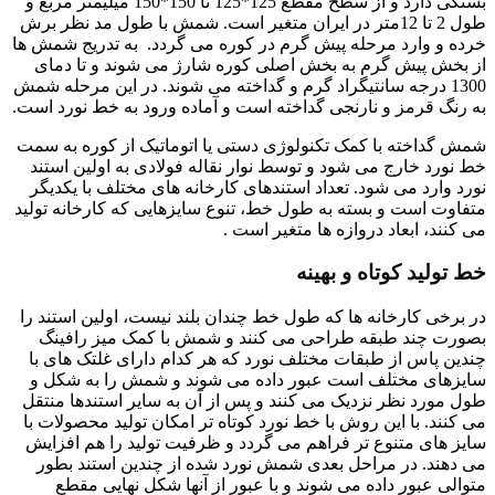
بستگی دارد و از سطح مقطع 125*125 تا 150*150 میلیمتر مربع و
طول 2 تا 12متر در ایران متغیر است. شمش با طول مد نظر برش
خرده و وارد مرحله پیش گرم در کوره می گردد. به تدریج شمش ها
از بخش پیش گرم به بخش اصلی کوره شارژ می شوند و تا دمای
1300 درجه سانتیگراد گرم و گداخته می شوند. در این مرحله شمش
به رنگ قرمز و نارنجی گداخته است و آماده ورود به خط نورد است.
شمش گداخته با کمک تکنولوژی دستی یا اتوماتیک از کوره به سمت
خط نورد خارج می شود و توسط نوار نقاله فولادی به اولین استند
نورد وارد می شود. تعداد استندهای کارخانه های مختلف با یکدیگر
متفاوت است و بسته به طول خط، تنوع سایزهایی که کارخانه تولید
می کنند، ابعاد دروازه ها متغیر است .
خط تولید کوتاه و بهینه
در برخی کارخانه ها که طول خط چندان بلند نیست، اولین استند را
بصورت چند طبقه طراحی می کنند و شمش با کمک میز رافینگ
چندین پاس از طبقات مختلف نورد که هر کدام دارای غلتک های با
سایزهای مختلف است عبور داده می شوند و شمش را به شکل و
طول مورد نظر نزدیک می کنند و پس از آن به سایر استندها منتقل
می کنند. با این روش با خط نورد کوتاه تر امکان تولید محصولات با
سایز های متنوع تر فراهم می گردد و ظرفیت تولید را هم افزایش
می دهند. در مراحل بعدی شمش نورد شده از چندین استند بطور
متوالی عبور داده می شوند و با عبور از آنها شکل نهایی مقطع