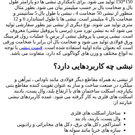
150*150 تولید می شود. برای نامگذاری نبشی ها دو پارامتر طول
بال و ضخامت بال بر حسب میلیمتر بیان می شود. بطور مثال
منظور از نبشی 50 ضخامت 4 ، نبشی با طول بال 5 سانتیمتر و
ضخامت بال 4 میلیمتر است. نبشی ها با طول استاندارد 6 و 12
متری تولید می شوند. نوع دیگری از نبشی نیز بطور سفارشی تولید
می شود که به نبشی نورد سرد (پرسی یا پروفیل نبشی) معروف
است. نبشی پرسی یا پروفیل نبشی از پرس یا عملیات رول فرمینگ
ورق فولادی تولید می شود و ضخامت بال آن برابر با ضخامت ورقی
است که بعنوان ماده اولیه استفاده شده است.
قیمت نبشی
با توجه
به انواع مختلف و وزن های گوناگونی که دارد، متفاوت می باشد.
نبشی چه کاربردهایی دارد؟
از نبشی به همراه مقاطع دیگر فولادی مانند ناودانی ، تیرآهن و
میلگرد در صنعت ساخت و ساز به عنوان تقویت کننده مقاطع بتنی
یکپارچه، اسکلت ساختمان های با ارتفاع بلند، وال پست، بادبند
اسکلت های فلزی به کار گرفته می شود. عمده کاربردهای نبشی
عبارتند از:
ساختار اسکلت های فلزی
وال پست، باربند، باد بند
استراکچر دکل های برق، دکل های مخابراتی و رادیویی
سازه های خرپا مانند سوله ها