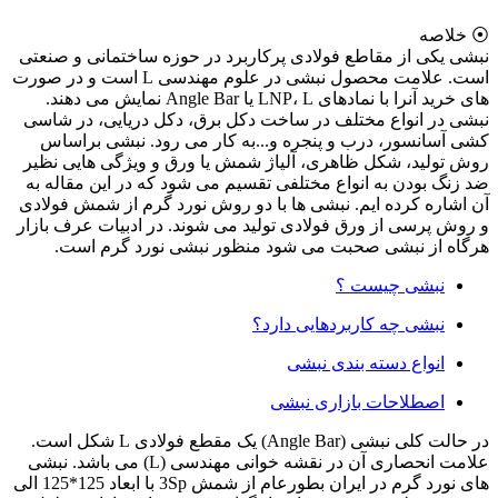
⦿ خلاصه
نبشی یکی از مقاطع فولادی پرکاربرد در حوزه ساختمانی و صنعتی
است. علامت محصول نبشی در علوم مهندسی L است و در صورت
های خرید آنرا با نمادهای LNP، L یا Angle Bar نمایش می دهند.
نبشی در انواع مختلف در ساخت دکل برق، دکل دریایی، در شاسی
کشی آسانسور، درب و پنجره و...به کار می رود. نبشی براساس
روش تولید، شکل ظاهری، آلیاژ شمش یا ورق و ویژگی هایی نظیر
ضد زنگ بودن به انواع مختلفی تقسیم می شود که در این مقاله به
آن اشاره کرده ایم. نبشی ها با دو روش نورد گرم از شمش فولادی
و روش پرسی از ورق فولادی تولید می شوند. در ادبیات عرف بازار
هرگاه از نبشی صحبت می شود منظور نبشی نورد گرم است.
نبشی چیست ؟
نبشی چه کاربردهایی دارد؟
انواع دسته بندی نبشی
اصطلاحات بازاری نبشی
در حالت کلی نبشی (Angle Bar) یک مقطع فولادی L شکل است.
علامت انحصاری آن در نقشه خوانی مهندسی (L) می باشد. نبشی
های نورد گرم در ایران بطورعام از شمش 3Sp با ابعاد 125*125 الی