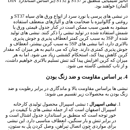
انالیز شیمیایی منطبق بر ST37 و ST52 (بر اساس استاندارد DIN
آلمان) خواهند بود.
در نبشی های پرسی یا نورد سرد از انواع ورق های سیاه ST37 و
روغنی و گالوانیزه با ضخامت های و آلیاژهای منعطف استفاده
میشود به همین سبب ممکن است در کنار جدول قیمتی ورق یا
شمش استفاده شده در تولید نبشی را ذکر کنند. نبشی های تولید
شده از 3SP به سبب کربن کمتر انعطاف پذیری و جوش پذیری
بالاتری دارد، اما نبشی های 5SP به سبب کربن بیشتر، انعطاف و
جوش پذیری کمتری دارند. چنان که می دانیم به هر میزان که مقدار
کربن کاهش پیدا کند، استحکام کششی زیاد می شود. اما به هر
میزان که کربن افزایش پیدا کند تنش تسلیم بالاتری خواهیم داشت،
و از تاب کششی کاسته می شود.
4. بر اساس مقاومت و ضد زنگ بودن
نبشی ها براساس مقاومت بالا و ماندگاری در برابر رطوبت و ضد
زنگ بودن به محصولات زیر تقسیم می شوند:
نبشی اسپیرال :
نبشی اسپیرال محصول تولیدی کارخانه
اسپیرال اصفهان است که از جمله نبشی های با کیفیت در
خور توجه است که منطبق بر استاندارد جدول اشتال است و
در برابر تنش و بار سنگین، انعطاف مناسبی دارد. این نبشی
برای مواردی چون اتصال تیرآهن، وصل کردن پل به ستون،