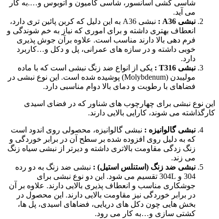
شاسی کشی آسانسور، شاسی کامیون و اتوبوس و….به کار
می آید.
نبشی
A36
:
نبشی A36 به این دلیل که کربن پائین تری دارد،
انعطاف بهتری داشته و برای اموری که نیاز به خم شوندگی و
فرم دهی بالا دارند مناسب است. علاوه برآن جوش پذیری
خوبی داشته و در سازه های عمرانی، پل و دکل و…کاربرد
دارد.
نبشی
T316
:
یکی از انواع ضد زنگ نبشی است که با ماده
مولیبدن (Molybdenum) پوشیده شده است. این نوع نبشی در
فضاهای با رطوبت و دمای بالا دوام مناسبی دارد.
این نوع نبشی برای چهارچوب های شناور که در فضای اسیدی
کارگذاشته می شوند، کارایی بالایی دارند.
نبشی گالوانیزه :
نبشی گالوانیزه، محصولی روی اندود است
که به دلیل روی افزوده شده بر سطح آن در برابر خوردگی و
زنگ زدگی مقاومت بالاتری داشته و دیرتر از نبشی سیاه زنگ
می زند.
نبشی ضد زنگ (استنلس استیل) :
نبشی ضد زنگ به دو رده
304 و 304L تقسیم می شود. این دو نوع نبشی برای
جوشکاری مناسب و انعطاف پذیری بالایی دارند. علاوه بر آن
در برابر خوردگی نیز مقاومت بالایی دارند. این محصول در
بخش هایی چون دکل های دریایی، فضاهای اسیدی، پل ها،
کشتی سازی و…به کار می رود.