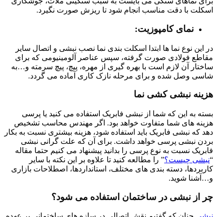
برای نماهای سنگی می بایست به سبب سنگینی ملات، جوشکاری
اسکلت با دقت مناسب انجام شود تا ریزش صورت نگیرد.
نمای کامپوزیت:
در این نوع نما ها ابتدا اسکلت بندی نما نصب نبشی و اتصال سایر
مقاطع فولادی صورت گرفته، سپس عناصر آلومینیومی که برای
ساختار آن لازم است با بهره گیری از مهره، پیچ، پیچ سرمته و…به
شاسی وصل شده و برای مرحله نازک کاری آماده می گردد.
هزینه نبشی کشی نما
بسته به این که شما از نبشی فابریک استفاده می کنید یا پرسی
هزینه های شما متفاوت خواهد بود. اگر مهندس محاسب تشخیص
دهد که نبشی فابریک باید استفاده شود، هزینه بیشتری نسبت به بکار
بردن نبشی پرسی خواهد داشت. برای آن که علت گرانی نبشی
فابریک نسبت به نوع پرسی را بدانید پیشنهاد می کنیم حتما مقاله
“
نبشی چیست؟
” را مطالعه کنید تا علاوه بر این نکته با سایر
کاربردها، دسته بندی های مختلف، استانداردها، اصطلاحات بازاری
و…آشنا شوید.
چر از نبشی در ساختمان استفاده می شود؟
نبشی
چنان که گفتیم نقش اتصالی در سازه های ساختمانی بر عهده